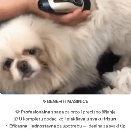
✨ BENEFITI MAŠINICE
🐶
Profesionalna snaga
za brzo i precizno šišanje
🎁 U kompletu dodaci koji
olakšavaju svaku frizuru
⚡
Efikasna
i
jednostavna
za upotrebu — idealna za svaki tip