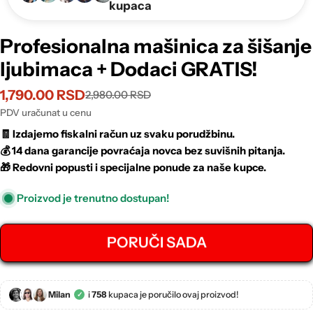
kupaca
Profesionalna mašinica za šišanje
ljubimaca + Dodaci GRATIS!
1,790.00 RSD
2,980.00 RSD
Sale
Regular
price
price
PDV uračunat u cenu
🧾
Izdajemo fiskalni račun uz svaku porudžbinu.
💰
14 dana garancije povraćaja novca bez suvišnih pitanja.
🎁
Redovni popusti i specijalne ponude za naše kupce.
Proizvod je trenutno dostupan!
PORUČI SADA
Milan
i
758
kupaca je poručilo ovaj proizvod!
✓