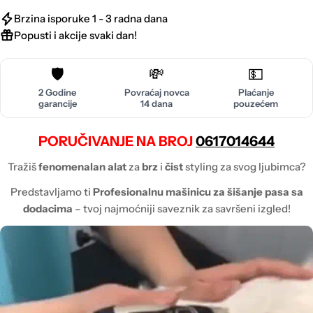
Brzina isporuke 1 - 3 radna dana
Popusti i akcije svaki dan!
🛡️
💸
💵
2 Godine
Povraćaj novca
Plaćanje
garancije
14 dana
pouzećem
PORUČIVANJE NA BROJ
0617014644
Tražiš
fenomenalan alat
za
brz
i
čist
styling za svog ljubimca?
Predstavljamo ti
Profesionalnu mašinicu za šišanje pasa sa
dodacima
– tvoj najmoćniji saveznik za savršeni izgled!