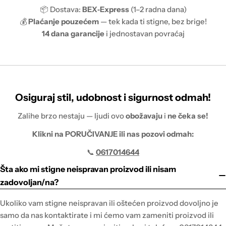
📦 Dostava:
BEX‑Express
(1–2 radna dana)
💰
Plaćanje pouzećem
— tek kada ti stigne, bez brige!
14 dana garancije
i jednostavan povraćaj
Osiguraj stil, udobnost i sigurnost odmah!
Zalihe brzo nestaju — ljudi ovo
obožavaju
i
ne čeka se!
Klikni na PORUČIVANJE ili nas pozovi odmah:
📞
0617014644
Šta ako mi stigne neispravan proizvod ili nisam
zadovoljan/na?
Ukoliko vam stigne neispravan ili oštećen proizvod dovoljno je
samo da nas kontaktirate i mi ćemo vam zameniti proizvod ili