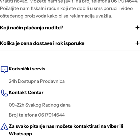
vratiti novac. Možete nam se javiti na broj telefona 0617014644.
Pošaljite nam fiskalni račun koji ste dobili u sms poruci i video
oštećenog proizvoda kako bi se reklamacija uvažila.
Koji način plaćanja nudite?
Kolika je cena dostave i rok isporuke
Korisnički servis
24h Dostupna Prodavnica
Kontakt Centar
09-22h Svakog Radnog dana
Broj telefona
0617014644
Za svako pitanje nas možete kontaktirati na viber ili
Whatsapp