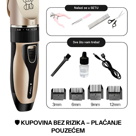
🛡️ KUPOVINA BEZ RIZIKA – PLAĆANJE
POUZEĆEM