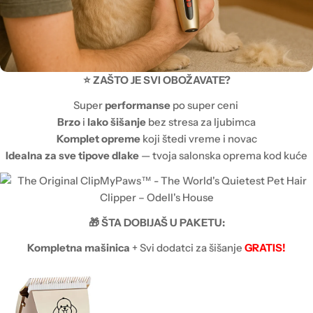
⭐ ZAŠTO JE SVI OBOŽAVATE?
Super
performanse
po super ceni
Brzo
i
lako šišanje
bez stresa za ljubimca
Komplet opreme
koji štedi vreme i novac
Idealna za sve tipove dlake
— tvoja salonska oprema kod kuće
🎁 ŠTA DOBIJAŠ U PAKETU:
Kompletna mašinica
+ Svi dodatci za šišanje
GRATIS!