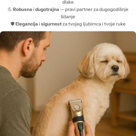
dlake
💪
Robusna
i
dugotrajna
— pravi partner za dugogodišnje
šišanje
🛡️
Elegancija
i
sigurnost
za tvojeg ljubimca i tvoje ruke