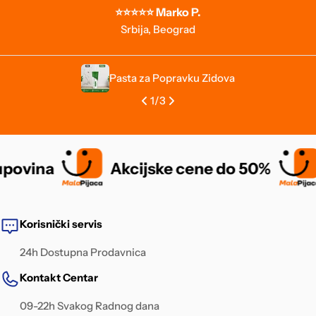
⭐⭐⭐⭐⭐ Marko P.
Srbija, Beograd
Pasta za Popravku Zidova
1
/
3
vina
Akcijske cene do 50%
R
Korisnički servis
24h Dostupna Prodavnica
Kontakt Centar
09-22h Svakog Radnog dana