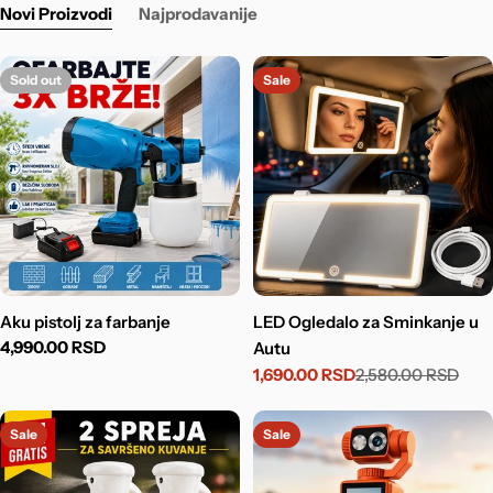
Novi Proizvodi
Najprodavanije
Sold out
Sale
Aku pistolj za farbanje
LED Ogledalo za Sminkanje u
Regular
4,990.00 RSD
Autu
price
1,690.00 RSD
2,580.00 RSD
Sale
Regular
price
price
Sale
Sale