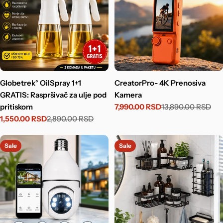
Globetrek° OilSpray 1+1
CreatorPro- 4K Prenosiva
GRATIS: Raspršivač za ulje pod
Kamera
pritiskom
7,990.00 RSD
13,890.00 RSD
Sale
Regular
1,550.00 RSD
2,890.00 RSD
price
price
Sale
Regular
price
price
Sale
Sale