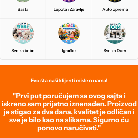
Bašta
Lepota i Zdravlje
Auto oprema
Sve za bebe
Igračke
Sve za Dom
Evo šta naši klijenti misle o nama!
"Prvi put poručujem sa ovog sajta i
iskreno sam prijatno iznenađen. Proizvod
je stigao za dva dana, kvalitet je odličan i
sve je bilo kao na slikama. Sigurno ću
ponovo naručivati."