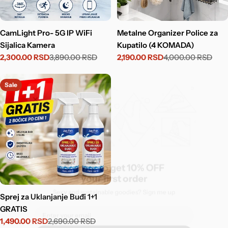
CamLight Pro- 5G IP WiFi
Metalne Organizer Police za
Sijalica Kamera
Kupatilo (4 KOMADA)
2,300.00 RSD
3,890.00 RSD
2,190.00 RSD
4,000.00 RSD
Sale
Regular
Sale
Regular
price
price
price
price
Sale
Sign up to get 10% OFF
your first order
Sprej za Uklanjanje Buđi 1+1
Sexy and sustainable goodies? Sign me up
GRATIS
Email
1,490.00 RSD
2,690.00 RSD
Sale
Regular