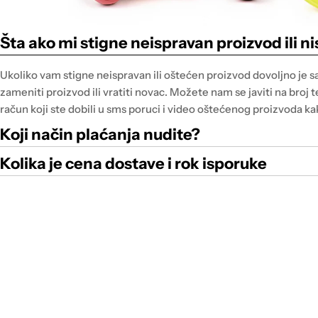
Šta ako mi stigne neispravan proizvod ili 
Ukoliko vam stigne neispravan ili oštećen proizvod dovoljno je 
zameniti proizvod ili vratiti novac. Možete nam se javiti na broj 
račun koji ste dobili u sms poruci i video oštećenog proizvoda kak
Koji način plaćanja nudite?
Kolika je cena dostave i rok isporuke