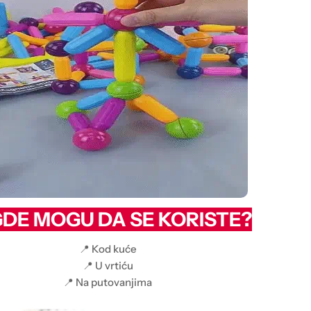
DE MOGU DA SE KORISTE?
📍 Kod kuće
📍 U vrtiću
📍 Na putovanjima