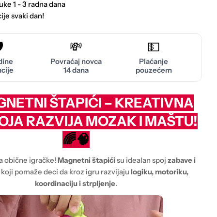
uke 1 - 3 radna dana
ije svaki dan!
️
💸
💵
dine
Povraćaj novca
Plaćanje
cije
14 dana
pouzećem
NETNI ŠTAPIĆI – KREATIVNA
OJA RAZVIJA MOZAK I MAŠTU!
🌈🧠
a obične igračke!
Magnetni štapići
su idealan spoj
zabave i
, koji pomaže deci da kroz igru razvijaju
logiku, motoriku,
koordinaciju i strpljenje
.