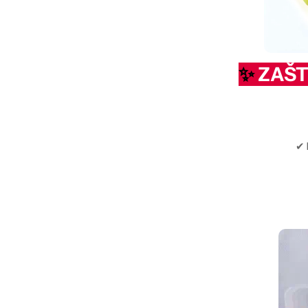
✨
ZAŠT
✔