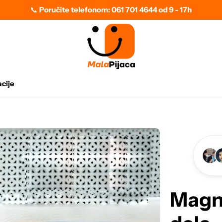
📞
Poručite telefonom: 061 701 4644 od 9 - 17h
cije
Magne