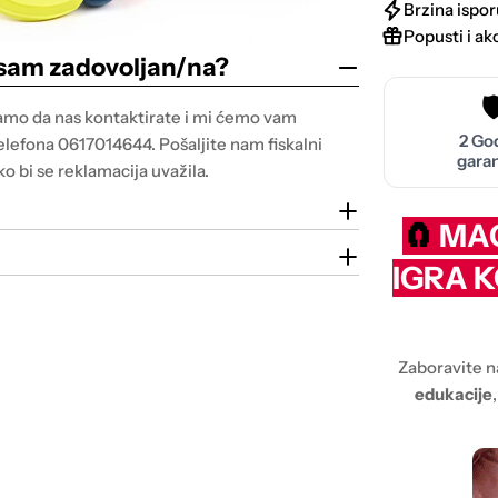
Brzina ispor
Popusti i akc
nisam zadovoljan/na?
🛡
samo da nas kontaktirate i mi ćemo vam
2 Go
telefona 0617014644. Pošaljite nam fiskalni
garan
o bi se reklamacija uvažila.
🧲
MAG
IGRA K
Zaboravite n
edukacije