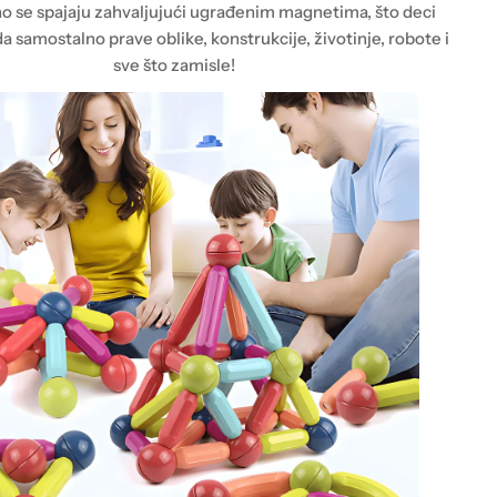
o se spajaju zahvaljujući ugrađenim magnetima, što deci
samostalno prave oblike, konstrukcije, životinje, robote i
sve što zamisle!