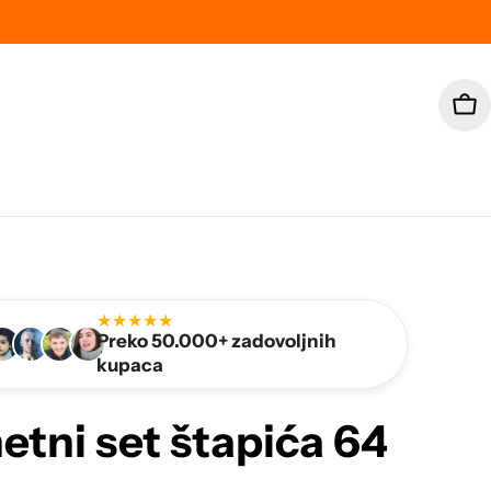
Car
★★★★★
Preko 50.000+ zadovoljnih
kupaca
tni set štapića 64