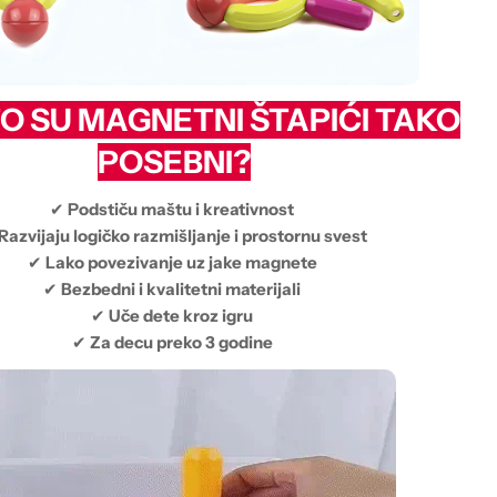
O SU MAGNETNI ŠTAPIĆI TAKO
POSEBNI?
✔
Podstiču maštu i kreativnost
Razvijaju logičko razmišljanje i prostornu svest
✔
Lako povezivanje uz jake magnete
✔
Bezbedni i kvalitetni materijali
✔
Uče dete kroz igru
✔
Za decu preko 3 godine