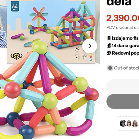
dela
2,390.
Sale
Regular
PDV uračunat u 
price
price
🧾
Izdajemo fis
💰
14 dana gara
🎁
Redovni pop
Out of stoc