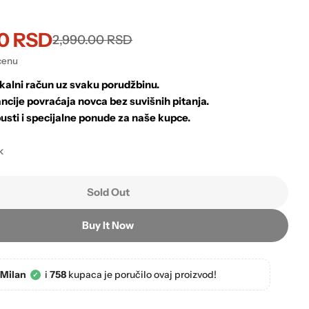
00 RSD
2,990.00 RSD
cenu
kalni račun uz svaku porudžbinu.
ncije povraćaja novca bez suvišnih pitanja.
usti i specijalne ponude za naše kupce.
k
Sold Out
Buy It Now
Milan
i
758
kupaca je poručilo ovaj proizvod!
✓