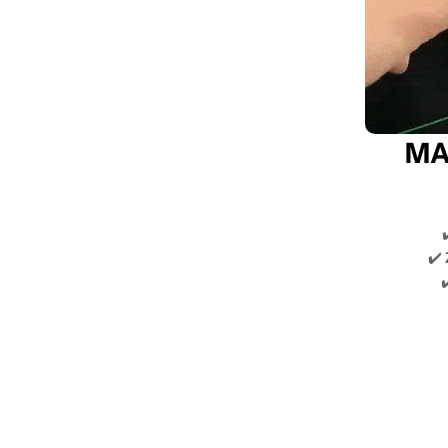
MA
✔️