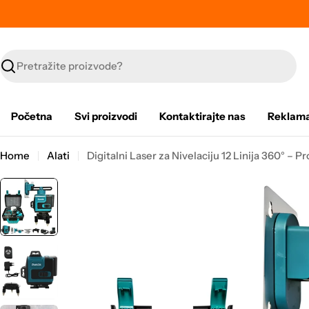
Skip
to
content
Search
Početna
Svi proizvodi
Kontaktirajte nas
Reklama
Home
Alati
Digitalni Laser za Nivelaciju 12 Linija 360° – 