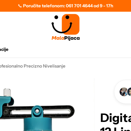
📞
Poručite telefonom: 061 701 4644 od 9 - 17h
cije
Profesionalno Precizno Nivelisanje
Digit