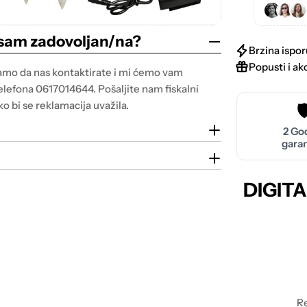
nisam zadovoljan/na?
Brzina ispor
Popusti i akc
samo da nas kontaktirate i mi ćemo vam
telefona 0617014644. Pošaljite nam fiskalni
o bi se reklamacija uvažila.
🛡
2 Go
garan
DIGITA
Re