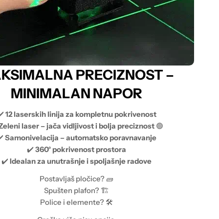
KSIMALNA PRECIZNOST –
MINIMALAN NAPOR
✔️
12 laserskih linija za kompletnu pokrivenost
Zeleni laser – jača vidljivost i bolja preciznost
🟢
✔️
Samonivelacija – automatsko poravnavanje
✔️
360° pokrivenost prostora
✔️
Idealan za unutrašnje i spoljašnje radove
Postavljaš pločice? 🧱
Spušten plafon? 🏗️
Police i elemente? 🛠️