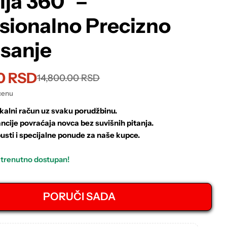
ija 360° –
sionalno Precizno
isanje
0 RSD
14,800.00 RSD
cenu
kalni račun uz svaku porudžbinu.
ncije povraćaja novca bez suvišnih pitanja.
usti i specijalne ponude za naše kupce.
 trenutno dostupan!
PORUČI SADA