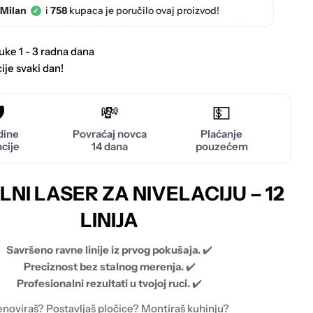
Milan
i
758
kupaca je poručilo ovaj proizvod!
✓
uke 1 - 3 radna dana
ije svaki dan!
️
💸
💵
dine
Povraćaj novca
Plaćanje
cije
14 dana
pouzećem
LNI LASER ZA NIVELACIJU – 12
LINIJA
Savršeno ravne linije iz prvog pokušaja.
✔️
Preciznost bez stalnog merenja.
✔️
Profesionalni rezultati u tvojoj ruci.
✔️
noviraš? Postavljaš pločice? Montiraš kuhinju?