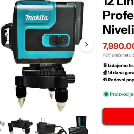
12 Lin
Profe
Nivel
7,990.0
Sale
Regular
PDV uračunat u 
price
price
🧾
Izdajemo fis
💰
14 dana gara
🎁
Redovni pop
Proizvod je