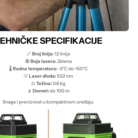
EHNIČKE SPECIFIKACIJE
📏
Broj linija:
12 linija
🟢
Boja lasera:
Zelena
🌡️
Radna temperatura:
-5°C do +50°C
💡
Laser dioda:
532 nm
⚖️
Težina:
0.6 kg
📡
Domet:
do 100 m
Snaga i preciznost u kompaktnom uređaju.