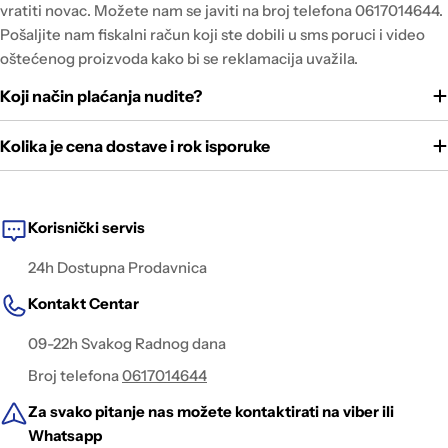
vratiti novac. Možete nam se javiti na broj telefona 0617014644.
Pošaljite nam fiskalni račun koji ste dobili u sms poruci i video
oštećenog proizvoda kako bi se reklamacija uvažila.
Koji način plaćanja nudite?
Kolika je cena dostave i rok isporuke
Korisnički servis
24h Dostupna Prodavnica
Kontakt Centar
09-22h Svakog Radnog dana
Broj telefona
0617014644
Za svako pitanje nas možete kontaktirati na viber ili
Whatsapp