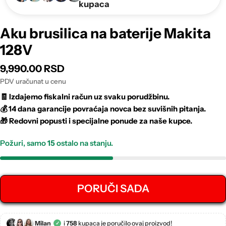
kupaca
Aku brusilica na baterije Makita
128V
Regular
9,990.00 RSD
price
PDV uračunat u cenu
🧾
Izdajemo fiskalni račun uz svaku porudžbinu.
💰
14 dana garancije povraćaja novca bez suvišnih pitanja.
🎁
Redovni popusti i specijalne ponude za naše kupce.
Požuri, samo
15
ostalo na stanju.
PORUČI SADA
Milan
i
758
kupaca je poručilo ovaj proizvod!
✓