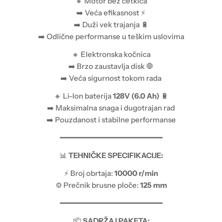
🔸 Motor bez četkica
➡️ Veća efikasnost ⚡
➡️ Duži vek trajanja 🔋
➡️ Odlične performanse u teškim uslovima
🔸 Elektronska kočnica
➡️ Brzo zaustavlja disk 🛑
➡️ Veća sigurnost tokom rada
🔸 Li-Ion baterija
128V (6.0 Ah)
🔋
➡️ Maksimalna snaga i dugotrajan rad
➡️ Pouzdanost i stabilne performanse
━━━━━━━━━━━━━━━━━━━━━━━
📊
TEHNIČKE SPECIFIKACIJE:
⚡ Broj obrtaja:
10000 r/min
⚙️ Prečnik brusne ploče:
125 mm
━━━━━━━━━━━━━━━━━━━━━━━
📦
SADRŽAJ PAKETA: