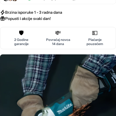
Brzina isporuke 1 - 3 radna dana
Popusti i akcije svaki dan!
🛡️
💸
💵
2 Godine
Povraćaj novca
Plaćanje
garancije
14 dana
pouzećem