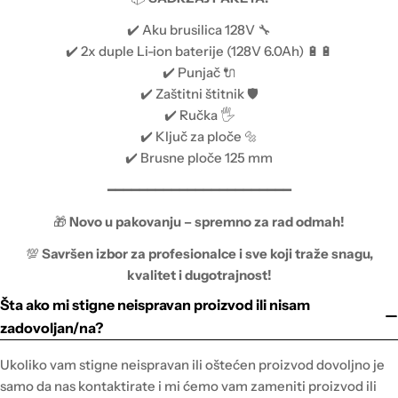
✔️ Aku brusilica 128V 🔧
✔️ 2x duple Li-ion baterije (128V 6.0Ah) 🔋🔋
✔️ Punjač 🔌
✔️ Zaštitni štitnik 🛡️
✔️ Ručka 🖐️
✔️ Ključ za ploče 🔩
✔️ Brusne ploče 125 mm
━━━━━━━━━━━━━━━━━━━━━━━
🎁
Novo u pakovanju – spremno za rad odmah!
💯
Savršen izbor za profesionalce i sve koji traže snagu,
kvalitet i dugotrajnost!
Šta ako mi stigne neispravan proizvod ili nisam
zadovoljan/na?
Ukoliko vam stigne neispravan ili oštećen proizvod dovoljno je
samo da nas kontaktirate i mi ćemo vam zameniti proizvod ili